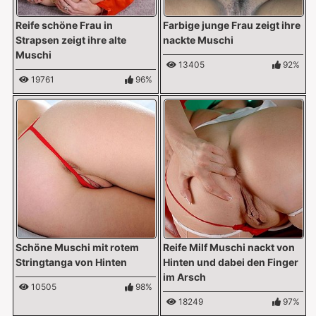
Reife schöne Frau in
Farbige junge Frau zeigt ihre
Strapsen zeigt ihre alte
nackte Muschi
Muschi
13405
92%
19761
96%
Schöne Muschi mit rotem
Reife Milf Muschi nackt von
Stringtanga von Hinten
Hinten und dabei den Finger
im Arsch
10505
98%
18249
97%