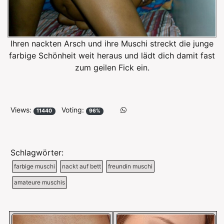
Ihren nackten Arsch und ihre Muschi streckt die junge
farbige Schönheit weit heraus und lädt dich damit fast
zum geilen Fick ein.
Views:
Voting:
11440
96%
Schlagwörter:
farbige muschi
nackt auf bett
freundin muschi
amateure muschis