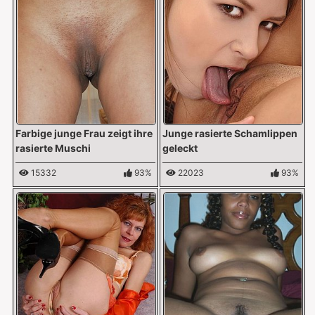
Farbige junge Frau zeigt ihre
Junge rasierte Schamlippen
rasierte Muschi
geleckt
15332
93%
22023
93%