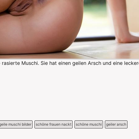
 rasierte Muschi. Sie hat einen geilen Arsch und eine lecker
geile muschi bilder
schöne frauen nackt
schöne muschi
geiler arsch