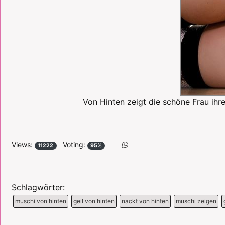
Von Hinten zeigt die schöne Frau ihre
Views:
Voting:
11222
95%
Schlagwörter:
muschi von hinten
geil von hinten
nackt von hinten
muschi zeigen